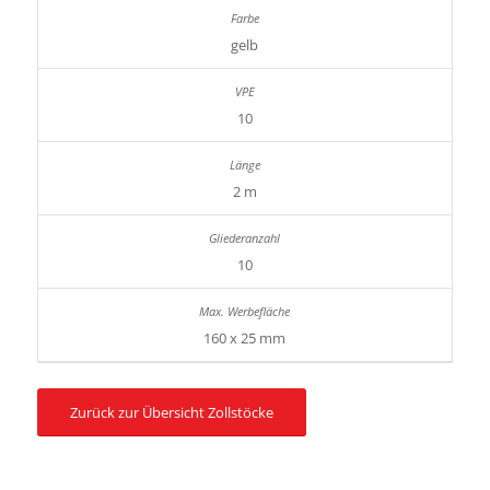
gelb
10
2 m
10
160 x 25 mm
Zurück zur Übersicht Zollstöcke