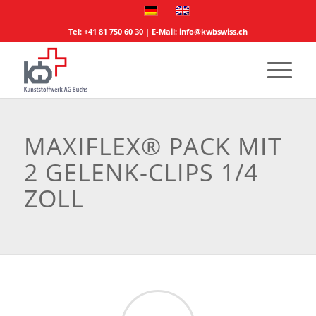
Tel:
+41 81 750 60 30
| E-Mail:
info@kwbswiss.ch
MAXIFLEX® PACK MIT
2 GELENK-CLIPS 1/4
ZOLL