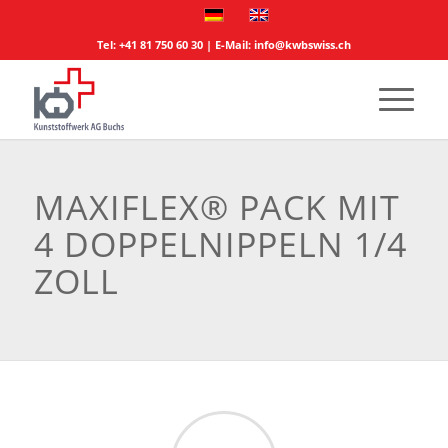
Tel:
+41 81 750 60 30
| E-Mail:
info@kwbswiss.ch
MAXIFLEX® PACK MIT
4 DOPPELNIPPELN 1/4
ZOLL