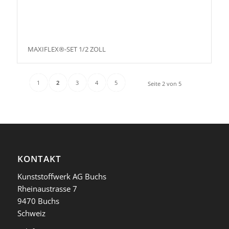
MAXIFLEX®-SET 1/2 ZOLL
1
2
3
4
5
Seite 2 von 5
KONTAKT
Kunststoffwerk AG Buchs
Rheinaustrasse 7
9470 Buchs
Schweiz