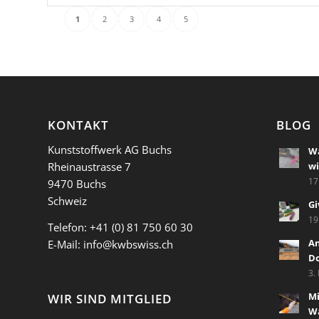
1
2
3
4
5
KONTAKT
BLOG
Kunststoffwerk AG Buchs
Wa
Rheinaustrasse 7
wi
17
9470 Buchs
Schweiz
Gi
19
Telefon:
+41 (0) 81 750 60 30
A
E-Mail:
info@kwbswiss.ch
D
3.
Mi
WIR SIND MITGLIED
Wa