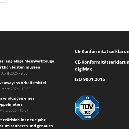
CE-Konformität
serkläru
s langlebige Messwerkzeuge
CE-Konformitätserkläru
rklich leisten müssen
digiMax
. April 2026 - 9:00
ISO 9001:2015
veaways vs Arbeitsmittel
. März 2026 - 10:00
nwendungen eines
oppelmeters
 März 2026 - 16:07
t Präzision ins neue Jahr:
rum sauberes und genaues