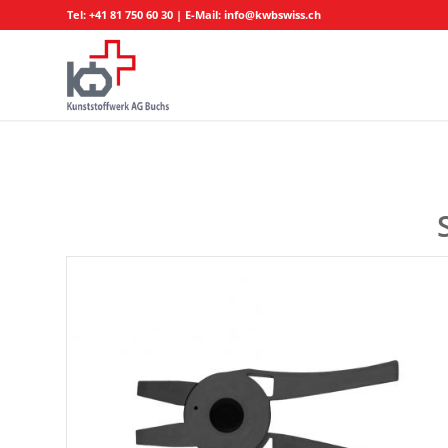
Tel:
+41 81 750 60 30
| E-Mail:
info@kwbswiss.ch